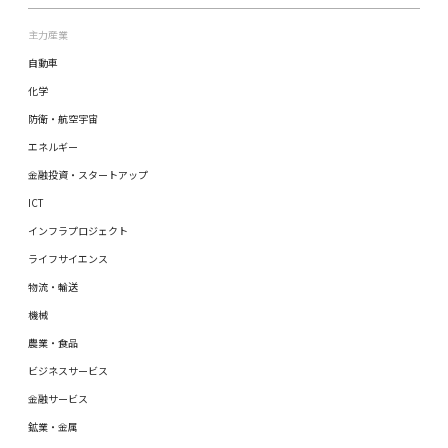
主力産業
自動車
化学
防衛・航空宇宙
エネルギー
金融投資・スタートアップ
ICT
インフラプロジェクト
ライフサイエンス
物流・輸送
機械
農業・食品
ビジネスサービス
金融サービス
鉱業・金属