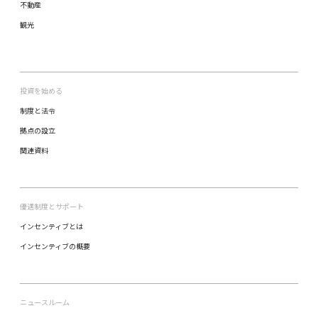
不動産
観光
投資を始める
制度と法令
拠点の設立
関連資料
優遇制度とサポート
インセンティブとは
インセンティブの概要
ニュースルーム