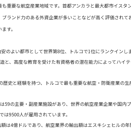
最も重要な航空産業地域です。首都アンカラと最大都市イスタ
、ブランド力のある外資企業が多いことなどが高く評価されて
います。
年治安のよい都市として世界第8位、トルコで1位にランクインし
造と、高度な教育を受けた有資格者の潜在能力によってハイテ
業の歴史と経験を持つ、トルコで最も重要な航空・防衛産業の生
は59の主要・副産業施設があり、世界の航空産業企業や国内
では9500人が雇用されています。
輸出額は4億ドルであり、航空業界の輸出額はエスキシェヒルの年間