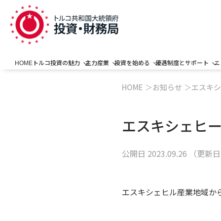
トルコ投資の魅力
主力産業
投資を始める
優遇制度とサポート
ニ
HOME
HOME
お知らせ
エスキシ
エスキシェヒ
公開日
2023.09.26
（更新
エスキシェヒル産業地域か