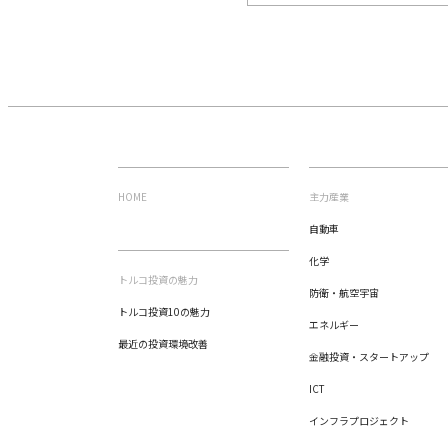
HOME
主力産業
自動車
化学
トルコ投資の魅力
防衛・航空宇宙
トルコ投資10の魅力
エネルギー
最近の投資環境改善
金融投資・スタートアップ
ICT
インフラプロジェクト