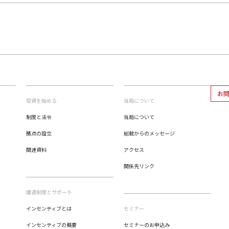
お
投資を始める
当局について
制度と法令
当局について
拠点の設立
総裁からのメッセージ
関連資料
アクセス
関係先リンク
優遇制度とサポート
インセンティブとは
セミナー
インセンティブの概要
セミナーのお申込み