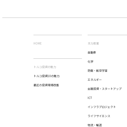
HOME
主力産業
自動車
化学
トルコ投資の魅力
防衛・航空宇宙
トルコ投資10の魅力
エネルギー
最近の投資環境改善
金融投資・スタートアップ
ICT
インフラプロジェクト
ライフサイエンス
物流・輸送