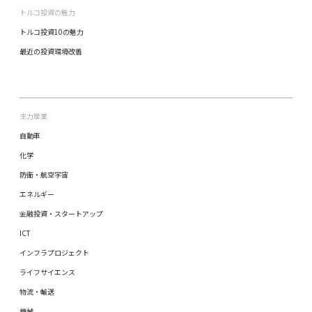
トルコ投資の魅力
トルコ投資10の魅力
最近の投資環境改善
主力産業
自動車
化学
防衛・航空宇宙
エネルギー
金融投資・スタートアップ
ICT
インフラプロジェクト
ライフサイエンス
物流・輸送
機械