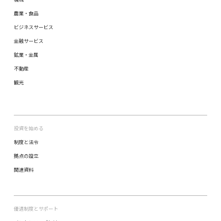
農業・食品
ビジネスサービス
金融サービス
鉱業・金属
不動産
観光
投資を始める
制度と法令
拠点の設立
関連資料
優遇制度とサポート